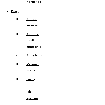
horoskop
Extra
Zhoda
znamení
Kamene
podľa
znamenia
Biorytmus
Význam
mena
Farby
a
ich
význam