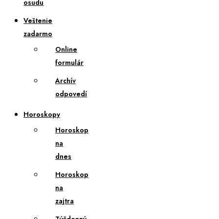
osudu
Veštenie
zadarmo
Online
formulár
Archív
odpovedí
Horoskopy
Horoskop
na
dnes
Horoskop
na
zajtra