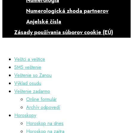
Numerológia
Numerologická zhoda partnerov
Anjelské čísla
Zásady používania súborov cookie (EÚ)
Veštci a veštice
SMS veštenie
Veštenie so Zanou
Výklad osudu
Veštenie zadarmo
Online formulár
Archív odpovedí
Horoskopy
Horoskop na dnes
Horoskop na zajtra