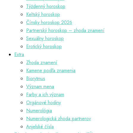
Týždenný horoskop
Keltský horoskop
Čínsky horoskop 2026
Partnerský horoskop – zhoda znamení
Sexuálny horoskop
Erotický horoskop
Extra
Zhoda znamení
Kamene podľa znamenia
Biorytmus
Význam mena
Farby a ich význam
Orgánové hodiny
Numerológia
Numerologická zhoda partnerov
Anjelské čísla