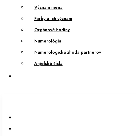
Význam mena
Farby a ich význam
Orgánové hodiny
Numerológia
Numerologická zhoda partnerov
Anjelské čísla