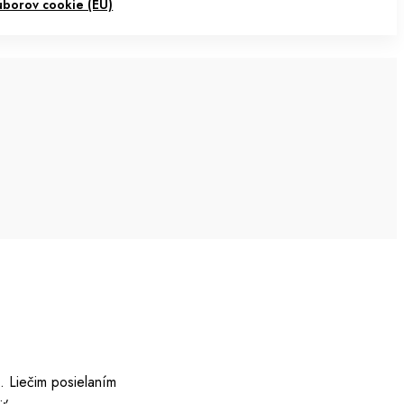
úborov cookie (EÚ)
. Liečim posielaním