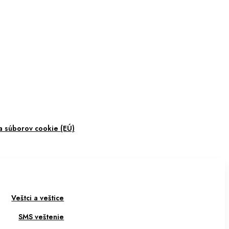
a súborov cookie (EÚ)
Veštci a veštice
SMS veštenie