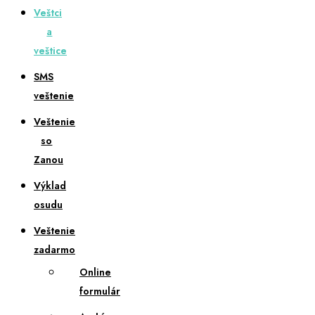
Veštci
a
veštice
SMS
veštenie
Veštenie
so
Zanou
Výklad
osudu
Veštenie
zadarmo
Online
formulár