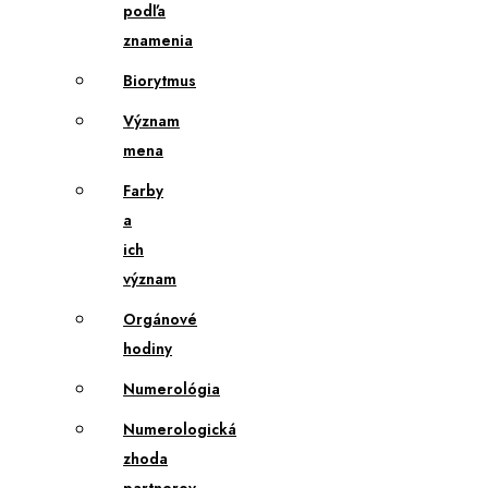
podľa
znamenia
Biorytmus
Význam
mena
Farby
a
ich
význam
Orgánové
hodiny
Numerológia
Numerologická
zhoda