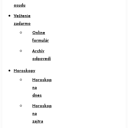
osudu
Veštenie
zadarmo
Online
formulár
Archív
odpovedí
Horoskopy
Horoskop
na
dnes
Horoskop
na
zajtra