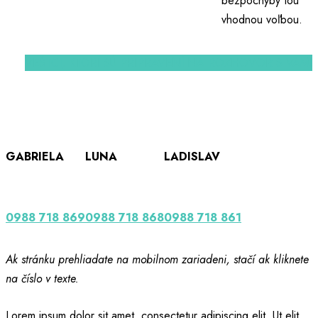
bezpochyby tou
vhodnou voľbou.
VEŠTCI, KTORÍ SÚ PRIPRAVENÍ NA ROZHOVOR S VAMI
GABRIELA
LUNA
LADISLAV
0988 718 869
0988 718 868
0988 718 861
Ak stránku prehliadate na mobilnom zariadeni, stačí ak kliknete
na číslo v texte.
Lorem ipsum dolor sit amet, consectetur adipiscing elit. Ut elit