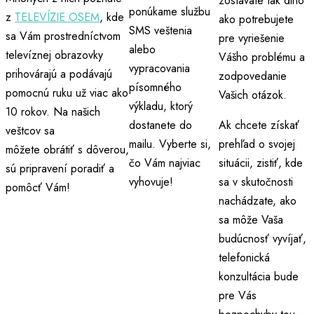
zostávate tak dlho
ponúkame službu
z
TELEVÍZIE OSEM
, kde
ako potrebujete
SMS veštenia
sa Vám prostredníctvom
pre vyriešenie
alebo
televíznej obrazovky
Vášho problému a
vypracovania
prihovárajú a podávajú
zodpovedanie
písomného
pomocnú ruku už viac ako
Vašich otázok.
výkladu, ktorý
10 rokov. Na našich
dostanete do
Ak chcete získať
veštcov sa
mailu. Vyberte si,
prehľad o svojej
môžete
obrátiť
s dôverou,
čo Vám najviac
situácii, zistiť, kde
sú pripravení poradiť a
vyhovuje!
sa v skutočnosti
pomôcť Vám!
nachádzate, ako
sa môže Vaša
budúcnosť vyvíjať,
telefonická
konzultácia bude
pre Vás