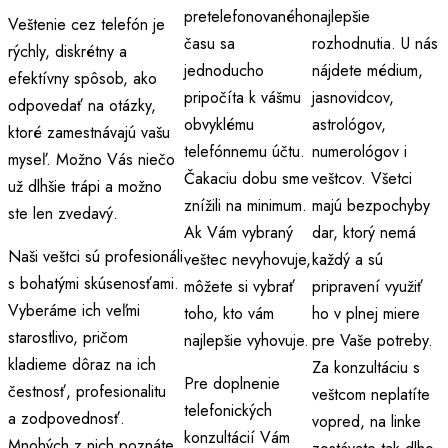
pretelefonovaného
najlepšie
Veštenie cez telefón je
času sa
rozhodnutia. U nás
rýchly, diskrétny a
jednoducho
nájdete médium,
efektívny spôsob, ako
pripočíta k vášmu
jasnovidcov,
odpovedať na otázky,
obvyklému
astrológov,
ktoré zamestnávajú vašu
telefónnemu účtu.
numerológov i
myseľ. Možno Vás niečo
Čakaciu dobu sme
veštcov. Všetci
už dlhšie trápi a možno
znížili na minimum.
majú bezpochyby
ste len zvedavý.
Ak Vám vybraný
dar, ktorý nemá
Naši veštci sú profesionáli
veštec nevyhovuje,
každý a sú
s bohatými skúsenosťami.
môžete si vybrať
pripravení využiť
Vyberáme ich veľmi
toho, kto vám
ho v plnej miere
starostlivo, pričom
najlepšie vyhovuje.
pre Vaše potreby.
kladieme dôraz na ich
Za konzultáciu s
Pre doplnenie
čestnosť, profesionalitu
veštcom neplatíte
telefonických
a zodpovednosť.
vopred, na linke
konzultácií Vám
Mnohých z nich poznáte