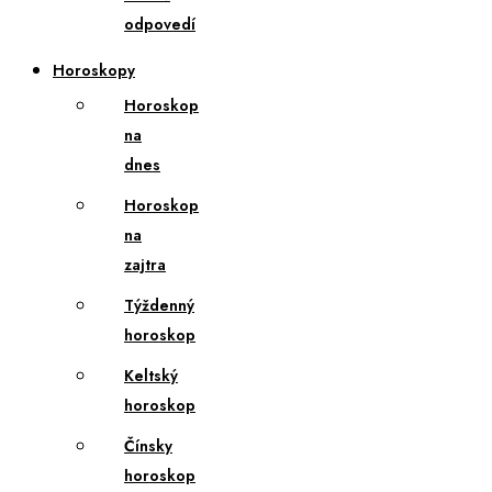
odpovedí
Horoskopy
Horoskop
na
dnes
Horoskop
na
zajtra
Týždenný
horoskop
Keltský
horoskop
Čínsky
horoskop