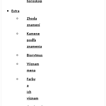
horoskop
Extra
Zhoda
znamení
Kamene
podľa
znamenia
Biorytmus
Význam
mena
Farby
a
ich
význam