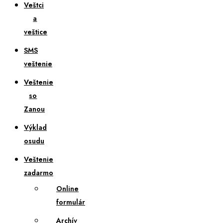
Veštci
a
veštice
SMS
veštenie
Veštenie
so
Zanou
Výklad
osudu
Veštenie
zadarmo
Online
formulár
Archív