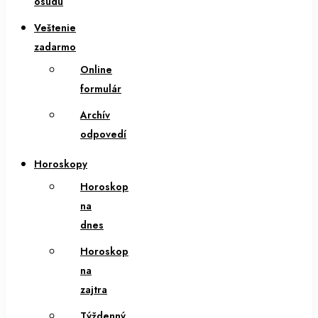
osudu
Veštenie
zadarmo
Online
formulár
Archív
odpovedí
Horoskopy
Horoskop
na
dnes
Horoskop
na
zajtra
Týždenný