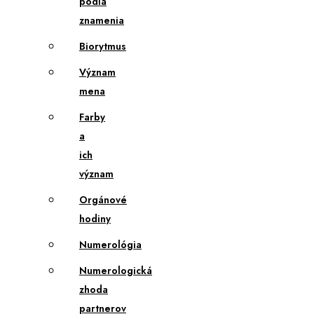
podľa
znamenia
Biorytmus
Význam
mena
Farby
a
ich
význam
Orgánové
hodiny
Numerológia
Numerologická
zhoda
partnerov