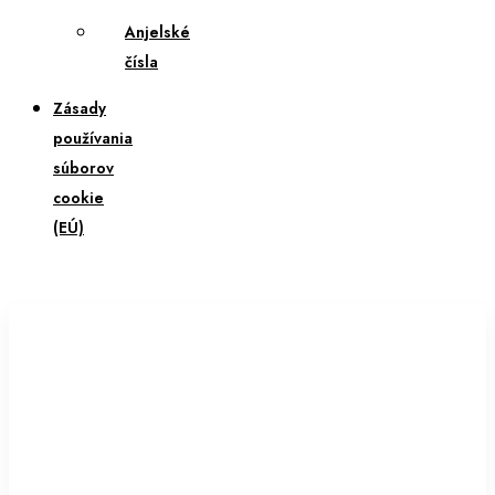
Anjelské
čísla
Zásady
používania
súborov
cookie
(EÚ)