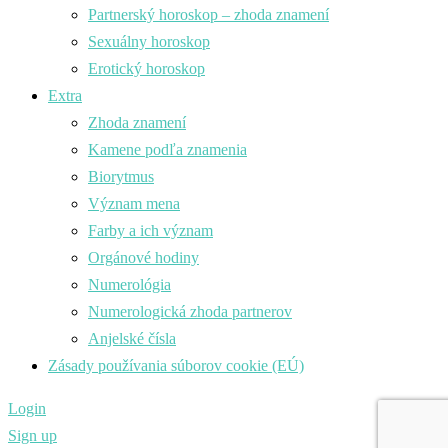
Partnerský horoskop – zhoda znamení
Sexuálny horoskop
Erotický horoskop
Extra
Zhoda znamení
Kamene podľa znamenia
Biorytmus
Význam mena
Farby a ich význam
Orgánové hodiny
Numerológia
Numerologická zhoda partnerov
Anjelské čísla
Zásady používania súborov cookie (EÚ)
Login
Sign up