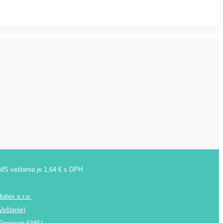
SMS veštenia je 1,64 € s DPH
atex s.r.o.
Veštenie)