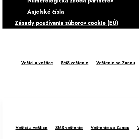
Numerologická zhoda partnerov
Anjelské čísla
Zásady používania súborov cookie (EÚ)
Veštci a veštice
SMS veštenie
Veštenie so Zanou
Veštci a veštice
SMS veštenie
Veštenie so Zanou