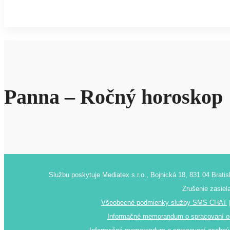
Panna – Ročný horoskop
Službu poskytuje Mediatex s.r.o., Bojnická 18, 831 04 Brat
Zrušenie zasiel
Všeobecné podmienky služby SMS CHAT
Informačné memorandum o spracovaní oso