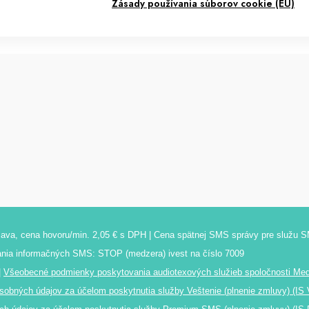
Zásady používania súborov cookie (EÚ)
islava, cena hovoru/min. 2,05 € s DPH | Cena spätnej SMS správy pre služu 
ania informačných SMS: STOP (medzera) ivest na číslo 7009
|
Všeobecné podmienky poskytovania audiotexových služieb spoločnosti Medi
bných údajov za účelom poskytnutia služby Veštenie (plnenie zmluvy) (IS 