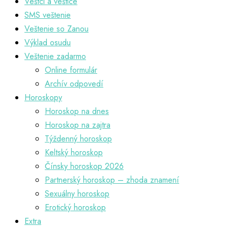
Veštci a veštice
SMS veštenie
Veštenie so Zanou
Výklad osudu
Veštenie zadarmo
Online formulár
Archív odpovedí
Horoskopy
Horoskop na dnes
Horoskop na zajtra
Týždenný horoskop
Keltský horoskop
Čínsky horoskop 2026
Partnerský horoskop – zhoda znamení
Sexuálny horoskop
Erotický horoskop
Extra