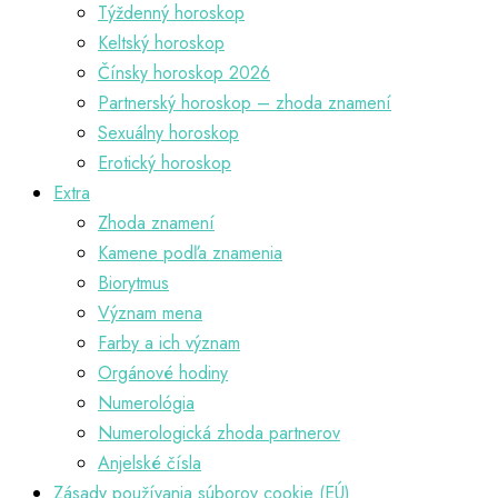
Týždenný horoskop
Keltský horoskop
Čínsky horoskop 2026
Partnerský horoskop – zhoda znamení
Sexuálny horoskop
Erotický horoskop
Extra
Zhoda znamení
Kamene podľa znamenia
Biorytmus
Význam mena
Farby a ich význam
Orgánové hodiny
Numerológia
Numerologická zhoda partnerov
Anjelské čísla
Zásady používania súborov cookie (EÚ)