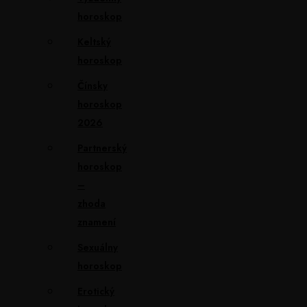
horoskop
Keltský
horoskop
Čínsky
horoskop
2026
Partnerský
horoskop
–
zhoda
znamení
Sexuálny
horoskop
Erotický