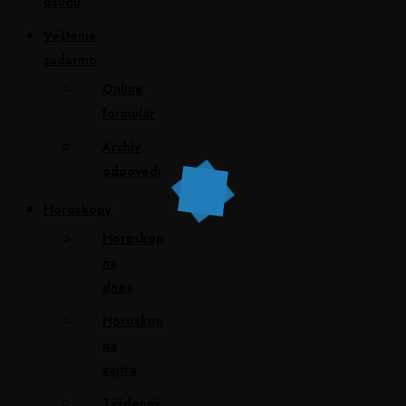
osudu
Veštenie
zadarmo
Online
formulár
Archív
odpovedí
Horoskopy
Horoskop
na
dnes
Horoskop
na
zajtra
Týždenný