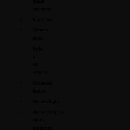
podľa
znamenia
Biorytmus
Význam
mena
Farby
a
ich
význam
Orgánové
hodiny
Numerológia
Numerologická
zhoda
partnerov