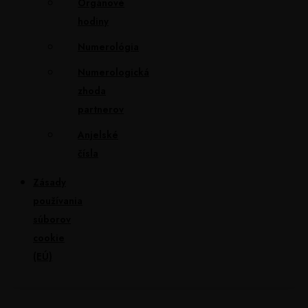
Orgánové
hodiny
Numerológia
Numerologická
zhoda
partnerov
Anjelské
čísla
Zásady
používania
súborov
cookie
(EÚ)