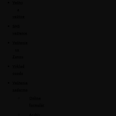
Veštci
a
veštice
SMS
veštenie
Veštenie
so
Zanou
Výklad
osudu
Veštenie
zadarmo
Online
formulár
Archív