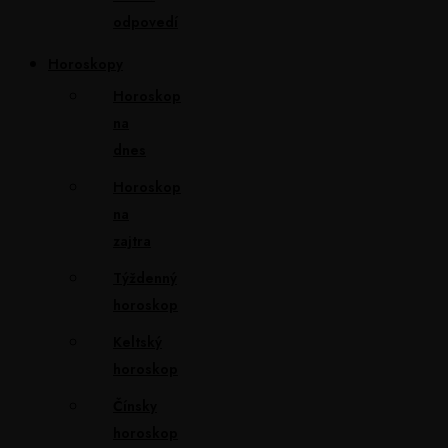
odpovedí
Horoskopy
Horoskop
na
dnes
Horoskop
na
zajtra
Týždenný
horoskop
Keltský
horoskop
Čínsky
horoskop