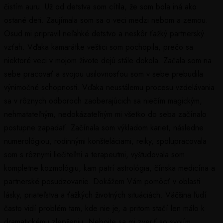
čistím auru. Už od detstva som cítila, že som bola iná ako
ostané deti. Zaujímala som sa o veci medzi nebom a zemou.
Osud mi pripravil neľahké detstvo a neskôr ťažký partnerský
vzťah. Vďaka kamarátke veštici som pochopila, prečo sa
niektoré veci v mojom živote dejú stále dokola. Začala som na
sebe pracovať a svojou usilovnosťou som v sebe prebudila
výnimočné schopnosti. Vďaka neustálemu procesu vzdelávania
sa v rôznych odboroch zaoberajúcich sa niečím magickým,
nehmatateľným, nedokázateľným mi všetko do seba začínalo
postupne zapadať. Začínala som výkladom kariet, následne
numerológiou, rodinnými konšteláciami, reiky, spolupracovala
som s rôznymi liečiteľmi a terapeutmi, vyštudovala som
kompletne kozmológiu, kam patrí astrológia, čínska medicína a
partnerské posudzovanie. Dokážem Vám pomôcť v oblasti
lásky, priateľstva a ťažkých životných situáciách. Väčšina ľudí
často vidí problém tam, kde nie je, a pritom stačí len málo k
dramatickému zlepšeniu. Nebojte sa mi zveriť so svojím