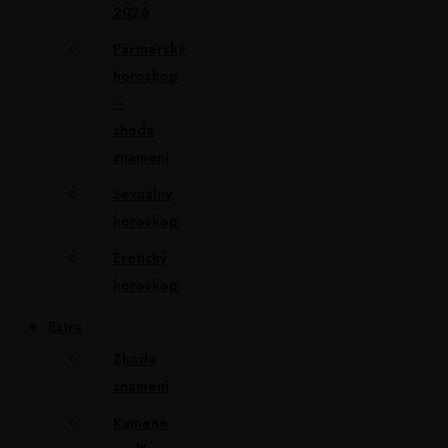
2026
Partnerský
horoskop
–
zhoda
znamení
Sexuálny
horoskop
Erotický
horoskop
Extra
Zhoda
znamení
Kamene