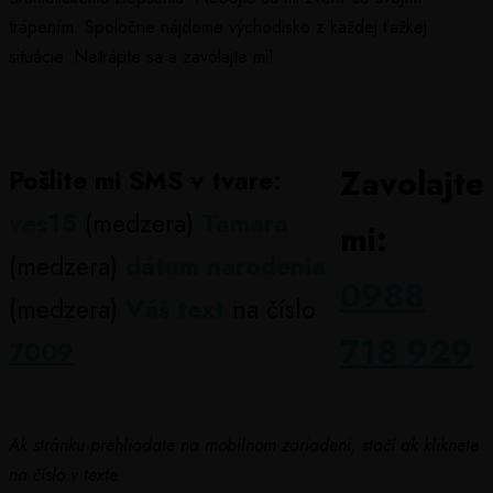
trápením. Spoločne nájdeme východisko z každej ťažkej
situácie. Netrápte sa a zavolajte mi!
Zavolajte
Pošlite mi SMS v tvare:
ves15
(medzera)
Tamara
mi:
(medzera)
dátum narodenia
0988
(medzera)
Váš text
na číslo
718 929
7009
Ak stránku prehliadate na mobilnom zariadeni, stačí ak kliknete
na číslo v texte.