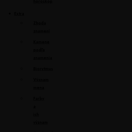
horoskop
Extra
Zhoda
znamení
Kamene
podľa
znamenia
Biorytmus
Význam
mena
Farby
a
ich
význam