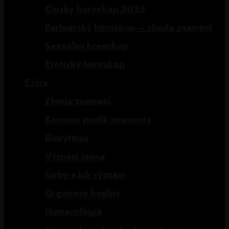
Čínsky horoskop 2026
Partnerský horoskop – zhoda znamení
Sexuálny horoskop
Erotický horoskop
Extra
Zhoda znamení
Kamene podľa znamenia
Biorytmus
Význam mena
Farby a ich význam
Orgánové hodiny
Numerológia