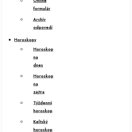
Online
formulár
Archív
odpovedí
Horoskopy
Horoskop
na
dnes
Horoskop
na
zajtra
Týždenný
horoskop
Keltský
horoskop