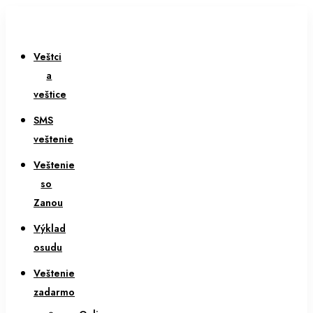
Veštci
a
veštice
SMS
veštenie
Veštenie
so
Zanou
Výklad
osudu
Veštenie
zadarmo