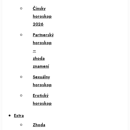
Čínsky
horoskop
2026
Partnerský
horoskop
–
zhoda
znamení
Sexuálny
horoskop
Erotický
horoskop
Extra
Zhoda