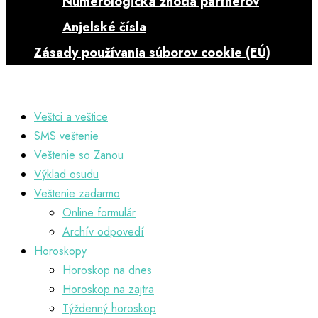
Numerologická zhoda partnerov
Anjelské čísla
Zásady používania súborov cookie (EÚ)
Veštci a veštice
SMS veštenie
Veštenie so Zanou
Výklad osudu
Veštenie zadarmo
Online formulár
Archív odpovedí
Horoskopy
Horoskop na dnes
Horoskop na zajtra
Týždenný horoskop