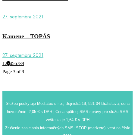
27. septembra 2021
Kamene – TOPÁS
27. septembra 2021
1
2
3
4
5
6
7
8
9
Page 3 of 9
Službu poskytuje Mediatex s.r.o., Bojnická 18, 831 04 Bratislava, cena
hovoru/min. 2,05 € s DPH | Cena spätnej SMS správy pre služu SMS
veštenia je 1,64 € s DPH
Zrušenie zasielania informačných SMS: STOP (medzera) ivest na číslo