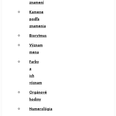
znamení
Kamene
podľa
znamenia
Biorytmus
Význam
mena
Farby
a
ich
význam
Orgánové
hodiny
Numerológia