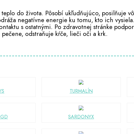
a teplo do života. Pôsobí ukľudňujúco, posilňuje v
 odráža negatívne energie ku tomu, kto ich vysiel
kontaktu s ostatnými. Po zdravotnej stránke podpo
pečene, odstraňuje kŕče, lieči oči a krk.
YS
TURMALÍN
AGD
SARDONYX