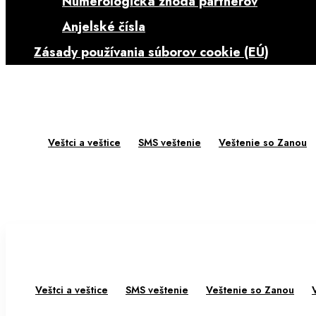
Numerologická zhoda partnerov
Anjelské čísla
Zásady používania súborov cookie (EÚ)
Veštci a veštice
SMS veštenie
Veštenie so Zanou
Veštci a veštice
SMS veštenie
Veštenie so Zanou