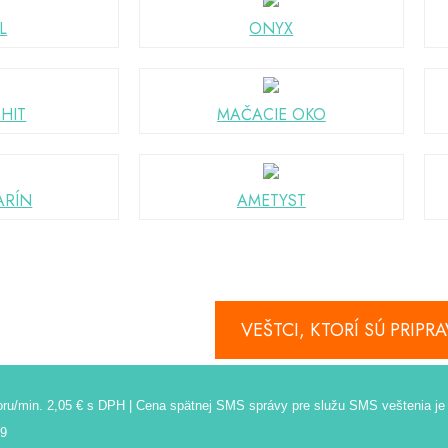
L
ONYX
HIT
MAČACIE OKO
ARÍN
AMETYST
VEŠTCI, KTORÍ SÚ PRIP
ovoru/min. 2,05 € s DPH | Cena spätnej SMS správy pre služu SMS veštenia j
09