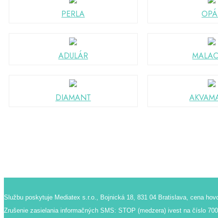
PERLA
OPÁ
ADULÁR
MALAC
DIAMANT
AKVAM
Službu poskytuje Mediatex s.r.o., Bojnická 18, 831 04 Bratislava, cena h
Zrušenie zasielania informačných SMS: STOP (medzera) ivest na číslo 70