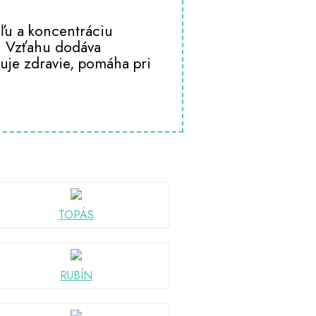
ôľu a koncentráciu
a. Vzťahu dodáva
ruje zdravie, pomáha pri
TOPÁS
RUBÍN