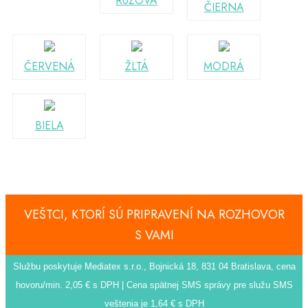
RUŽOVÁ
ČIERNA
ČERVENÁ
ŽLTÁ
MODRÁ
BIELA
VEŠTCI, KTORÍ SÚ PRIPRAVENÍ NA ROZHOVOR
S VAMI
Službu poskytuje Mediatex s.r.o., Bojnická 18, 831 04 Bratislava, cena
hovoru/min. 2,05 € s DPH | Cena spätnej SMS správy pre služu SMS
veštenia je 1,64 € s DPH