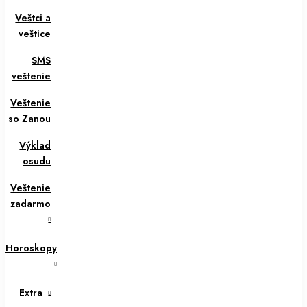
Veštci a
veštice
SMS
veštenie
Veštenie
so Zanou
Výklad
osudu
Veštenie
zadarmo
Horoskopy
Extra