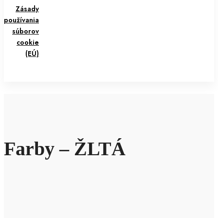
Zásady
používania
súborov
cookie
(EÚ)
Farby – ŽLTÁ