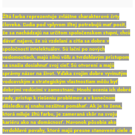
Žltá farba reprezentuje zvláštne charakterové črty
človeka. Ľudia pod vplyvom žltej potrebujú mať pocit,
že sa nachádzajú na určitom spoločenskom stupni, chcú
dávať najavo, že sú vzdelaní a cítia sa dobre v
spoločnosti intelektuálov. Sú lační po nových
vedomostiach, majú silnú vôľu a tvrdohlavým prístupom
sa snažia dosiahnuť svoj cieľ. Sú otvorení a majú
správny názor na život. Vďaka svojim dobre vyvinutým
vodcovským a strategickým vlastnostiam môžu byť
dobrými vedúcimi v zamestnaní. Mnohí ocenia ich dobré
rady, prístup k riešeniu problémov a v konečnom
dôsledku aj snahu nezištne pomáhať. Ak je to žena,
ktorá miluje žltú farbu, je zameraná skôr na svoju
kariéru ako na domácnosť. Navonok pôsobia ako
tvrdohlavé povahy, ktoré majú presne stanovené ciele a