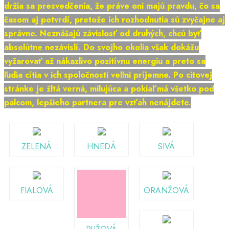
držia sa presvedčenia, že práve oni majú pravdu, čo sa
časom aj potvrdí, pretože ich rozhodnutia sú zvyčajne aj
správne. Neznášajú závislosť od druhých, chcú byť
absolútne nezávislí. Do svojho okolia však dokážu
vyžarovať až nákazlivo pozitívnu energiu a preto sa
ľudia cítia v ich spoločnosti veľmi príjemne. Po citovej
stránke je žltá verná, milujúca a pokiaľ má všetko pod
palcom, lepšieho partnera pre vzťah nenájdete.
ZELENÁ
HNEDÁ
SIVÁ
FIALOVÁ
ORANŽOVÁ