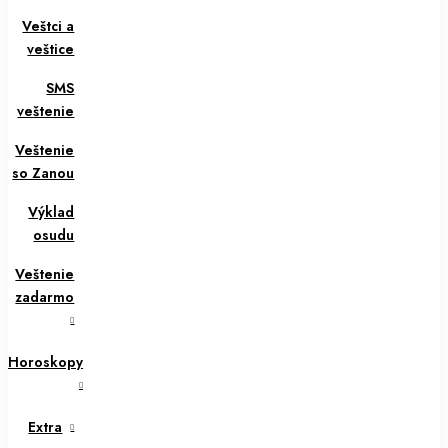
Veštci a
veštice
SMS
veštenie
Veštenie
so Zanou
Výklad
osudu
Veštenie
zadarmo
Horoskopy
Extra