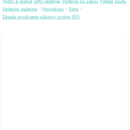
Veštci a veštice
SMS veštenie
Veštenie so Zanou
Výklad osudu
Veštenie zadarmo
Horoskopy
Extra
Zásady používania súborov cookie (EÚ)