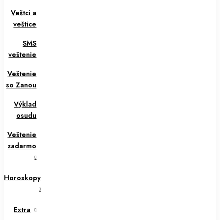
Veštci a
veštice
SMS
veštenie
Veštenie
so Zanou
Výklad
osudu
Veštenie
zadarmo
Horoskopy
Extra