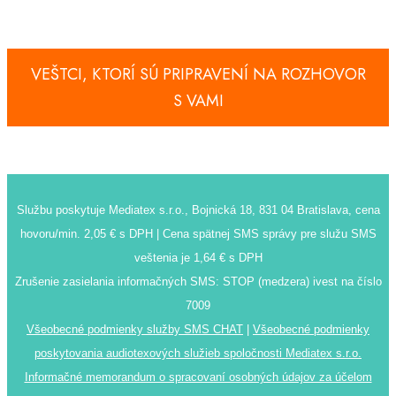
VEŠTCI, KTORÍ SÚ PRIPRAVENÍ NA ROZHOVOR
S VAMI
Službu poskytuje Mediatex s.r.o., Bojnická 18, 831 04 Bratislava, cena
hovoru/min. 2,05 € s DPH | Cena spätnej SMS správy pre služu SMS
veštenia je 1,64 € s DPH
Zrušenie zasielania informačných SMS: STOP (medzera) ivest na číslo
7009
Všeobecné podmienky služby SMS CHAT
|
Všeobecné podmienky
poskytovania audiotexových služieb spoločnosti Mediatex s.r.o.
Informačné memorandum o spracovaní osobných údajov za účelom