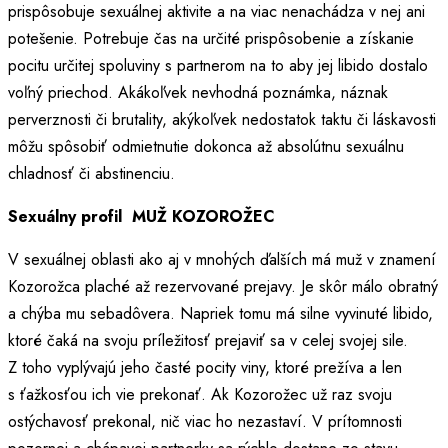
prispôsobuje sexuálnej aktivite a na viac nenachádza v nej ani
potešenie. Potrebuje čas na určité prispôsobenie a získanie
pocitu určitej spoluviny s partnerom na to aby jej libido dostalo
voľný priechod. Akákoľvek nevhodná poznámka, náznak
perverznosti či brutality, akýkoľvek nedostatok taktu či láskavosti
môžu spôsobiť odmietnutie dokonca až absolútnu sexuálnu
chladnosť či abstinenciu.
Sexuálny profil MUŽ KOZOROŽEC
V sexuálnej oblasti ako aj v mnohých ďalších má muž v znamení
Kozorožca plaché až rezervované prejavy. Je skôr málo obratný
a chýba mu sebadôvera. Napriek tomu má silne vyvinuté libido,
ktoré čaká na svoju príležitosť prejaviť sa v celej svojej sile.
Z toho vyplývajú jeho časté pocity viny, ktoré prežíva a len
s ťažkosťou ich vie prekonať. Ak Kozorožec už raz svoju
ostýchavosť prekonal, nič viac ho nezastaví. V prítomnosti