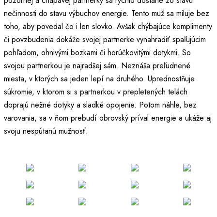
pozornej a chápavej partnerky sa rýchlo dostane zo stavu
nečinnosti do stavu výbuchov energie. Tento muž sa miluje bez
toho, aby povedal čo i len slovko. Avšak chýbajúce komplimenty
či povzbudenia dokáže svojej partnerke vynahradiť spaľujúcim
pohľadom, ohnivými bozkami či horúčkovitými dotykmi. So
svojou partnerkou je najradšej sám. Neznáša preľudnené
miesta, v ktorých sa jeden lepí na druhého. Uprednostňuje
súkromie, v ktorom si s partnerkou v prepletených telách
doprajú nežné dotyky a sladké opojenie. Potom náhle, bez
varovania, sa v ňom prebudí obrovský príval energie a ukáže aj
svoju nespútanú mužnosť.