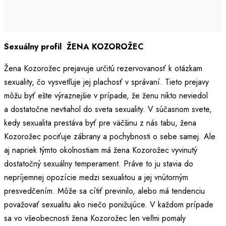
Sexuálny profil ŽENA KOZOROŽEC
Žena Kozorožec prejavuje určitú rezervovanosť k otázkam
sexuality, čo vysvetľuje jej plachosť v správaní. Tieto prejavy
môžu byť ešte výraznejšie v prípade, že ženu nikto neviedol
a dostatočne nevtiahol do sveta sexuality. V súčasnom svete,
kedy sexualita prestáva byť pre väčšinu z nás tabu, žena
Kozorožec pociťuje zábrany a pochybnosti o sebe samej. Ale
aj napriek týmto okolnostiam má žena Kozorožec vyvinutý
dostatočný sexuálny temperament. Práve to ju stavia do
nepríjemnej opozície medzi sexualitou a jej vnútorným
presvedčením. Môže sa cítiť previnilo, alebo má tendenciu
považovať sexualitu ako niečo ponižujúce. V každom prípade
sa vo všeobecnosti žena Kozorožec len veľmi pomaly