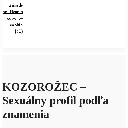
Zásady
používania
súborov
cookie
(EÚ)
KOZOROŽEC –
Sexuálny profil podľa
znamenia