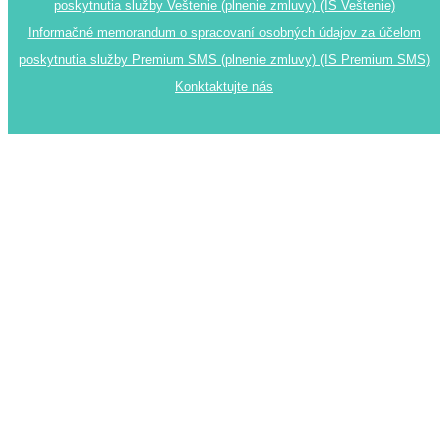
poskytnutia služby Veštenie (plnenie zmluvy) (IS Veštenie)
Informačné memorandum o spracovaní osobných údajov za účelom
poskytnutia služby Premium SMS (plnenie zmluvy) (IS Premium SMS)
Konktaktujte nás