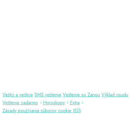
Veštci a veštice
SMS veštenie
Veštenie so Zanou
Výklad osudu
Veštenie zadarmo
Horoskopy
Extra
Zásady používania súborov cookie (EÚ)