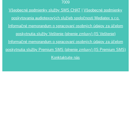
7009
Všeobecné podmienky služby SMS CHAT
|
Všeobecné podmienky
poskytovania audiotexových služieb spoločnosti Mediatex s.r.o.
Informačné memorandum o spracovaní osobných údajov za účelom
poskytnutia služby Veštenie (plnenie zmluvy) (IS Veštenie)
Informačné memorandum o spracovaní osobných údajov za účelom
poskytnutia služby Premium SMS (plnenie zmluvy) (IS Premium SMS)
Konktaktujte nás