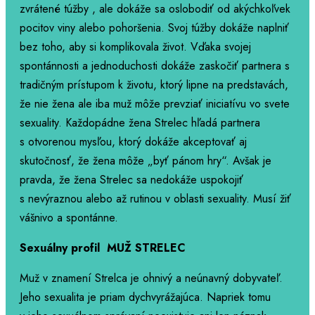
zvrátené túžby , ale dokáže sa oslobodiť od akýchkoľvek
pocitov viny alebo pohoršenia. Svoj túžby dokáže naplniť
bez toho, aby si komplikovala život. Vďaka svojej
spontánnosti a jednoduchosti dokáže zaskočiť partnera s
tradičným prístupom k životu, ktorý lipne na predstavách,
že nie žena ale iba muž môže prevziať iniciatívu vo svete
sexuality. Každopádne žena Strelec hľadá partnera
s otvorenou mysľou, ktorý dokáže akceptovať aj
skutočnosť, že žena môže „byť pánom hry“. Avšak je
pravda, že žena Strelec sa nedokáže uspokojiť
s nevýraznou alebo až rutinou v oblasti sexuality. Musí žiť
vášnivo a spontánne.
Sexuálny profil MUŽ STRELEC
Muž v znamení Strelca je ohnivý a neúnavný dobyvateľ.
Jeho sexualita je priam dychvyrážajúca. Napriek tomu