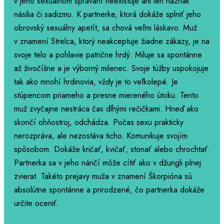
v jeho sexuálnom správaní neexistuje ani len náznak
násilia či sadizmu. K partnerke, ktorá dokáže splniť jeho
obrovský sexuálny apetít, sa chová veľmi láskavo. Muž
v znamení Strelca, ktorý neakceptuje žiadne zákazy, je na
svoje telo a pohlavie patrične hrdý. Miluje sa spontánne
až živočíšne a je výborný milenec. Svoje túžby uspokojuje
tak ako mnohí hrdinovia, vždy je to veľkolepé. Je
stúpencom priameho a presne miereného útoku. Tento
muž zvyčajne nestráca čas dlhými rečičkami. Hneď ako
skončí ohňostroj, odchádza. Počas sexu prakticky
nerozpráva, ale nezostáva ticho. Komunikuje svojím
spôsobom. Dokáže kričať, kvičať, stonať alebo chrochtať.
Partnerka sa v jeho náričí môže cítiť ako v džungli plnej
zvierat. Takéto prejavy muža v znamení Škorpióna sú
absolútne spontánne a prirodzené, čo partnerka dokáže
určite oceniť.