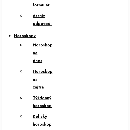
formulár
Archív
odpovedí
Horoskopy
Horoskop
na
dnes
Horoskop
na
zajtra
Týždenný
horoskop
Keltský
horoskop