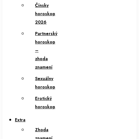
Čínsky
horoskop
2026
Partnerský
horoskop
–
zhoda
znamení
Sexuálny
horoskop
Erotický
horoskop
Extra
Zhoda
znamení