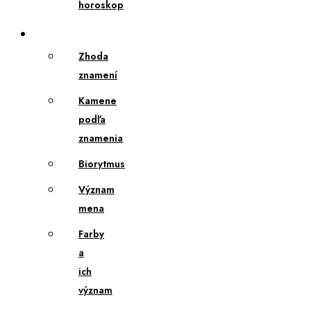
horoskop
Extra
Zhoda
znamení
Kamene
podľa
znamenia
Biorytmus
Význam
mena
Farby
a
ich
význam