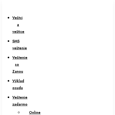
Veštci
a
veštice
SMS
veštenie
Veštenie
so
Zanou
Výklad
osudu
Veštenie
zadarmo
Online