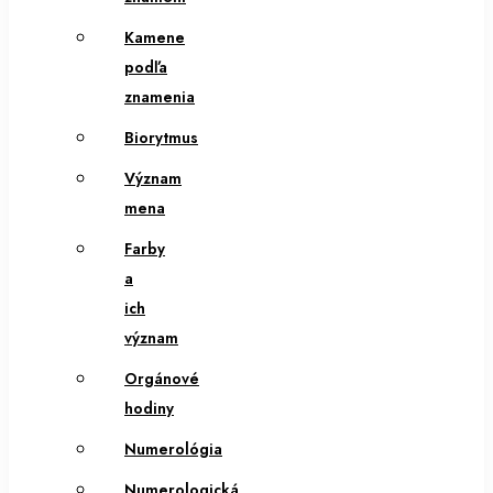
Kamene
podľa
znamenia
Biorytmus
Význam
mena
Farby
a
ich
význam
Orgánové
hodiny
Numerológia
Numerologická