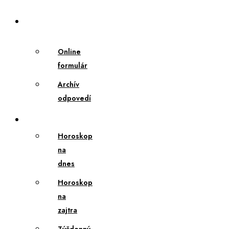
osudu
Veštenie
zadarmo
Online
formulár
Archív
odpovedí
Horoskopy
Horoskop
na
dnes
Horoskop
na
zajtra