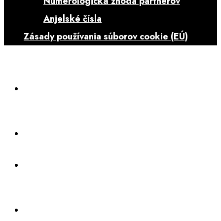
Numerologická zhoda partnerov
Anjelské čísla
Zásady používania súborov cookie (EÚ)
Veštci
a
veštice
SMS
veštenie
Veštenie
so
Zanou
Výklad