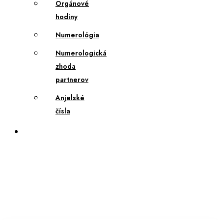
Orgánové
hodiny
Numerológia
Numerologická
zhoda
partnerov
Anjelské
čísla
Zásady
používania
súborov
cookie
(EÚ)